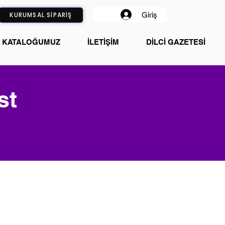
Giriş
KURUMSAL SİPARİŞ
KATALOĞUMUZ
İLETİŞİM
DİLCİ GAZETESİ
st