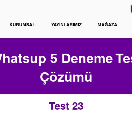
KURUMSAL
YAYINLARIMIZ
MAĞAZA
hatsup 5 Deneme Te
Çözümü
Test 23