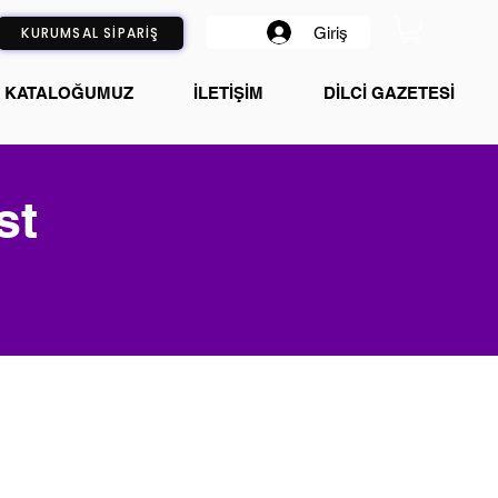
Giriş
KURUMSAL SİPARİŞ
KATALOĞUMUZ
İLETİŞİM
DİLCİ GAZETESİ
st