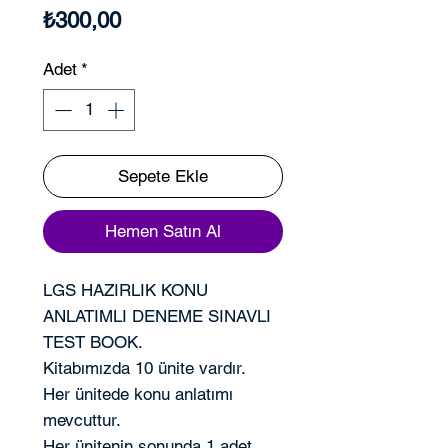
Fiyat
₺300,00
Adet
*
Sepete Ekle
Hemen Satın Al
LGS HAZIRLIK KONU
ANLATIMLI DENEME SINAVLI
TEST BOOK.
Kitabımızda 10 ünite vardır.
Her ünitede konu anlatımı
mevcuttur.
Her ünitenin sonunda 1 adet