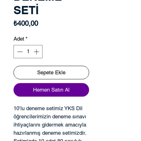
SETİ
Fiyat
₺400,00
Adet
*
Sepete Ekle
Hemen Satın Al
10’lu deneme setimiz YKS Dil
öğrencilerimizin deneme sınavı
ihtiyaçlarını gidermek amacıyla
hazırlanmış deneme setimizdir.
Setimizde 10 adet 80 soruluk