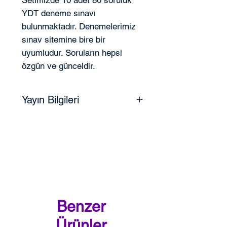
YDT deneme sınavı
bulunmaktadır. Denemelerimiz
sınav sitemine bire bir
uyumludur. Soruların hepsi
özgün ve günceldir.
Yayın Bilgileri
Yayın Tarihi:
ISBN:
Dil:
TÜRKÇE
Cilt Tipi:
Karton Kapak
Benzer
Kağıt Cinsi:
Kitap Kağıdı
Ürünler