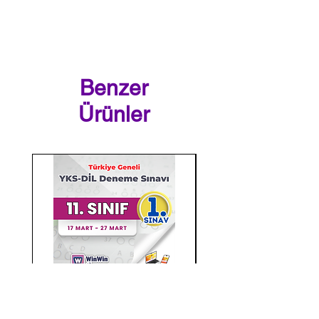
Benzer
Ürünler
Türkiye Geneli 11.Sınıf
Türkiye Geneli 12.Sın
YKS-DİL Deneme Sınavı 2
Mezunlar YKS-DİL