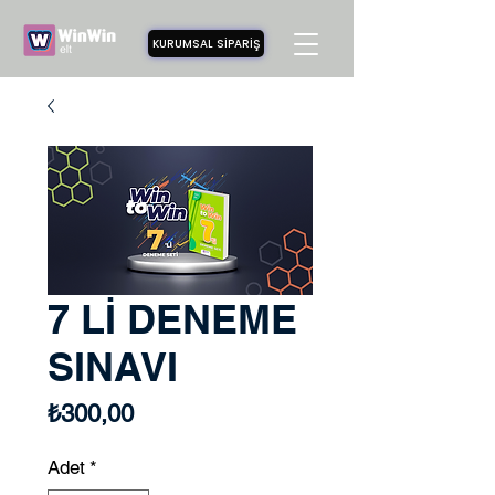
KURUMSAL SİPARİŞ
7 Lİ DENEME
SINAVI
Fiyat
₺300,00
Adet
*